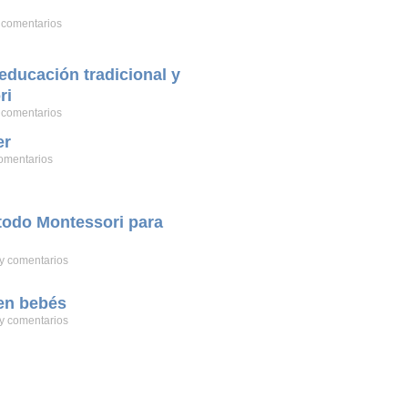
 comentarios
 educación tradicional y
ri
 comentarios
er
omentarios
todo Montessori para
y comentarios
 en bebés
y comentarios