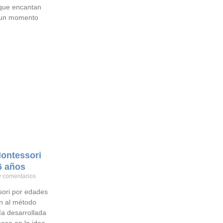
 que encantan
s un momento
Montessori
6 años
 comentarios
sori por edades
ón al método
a desarrollada