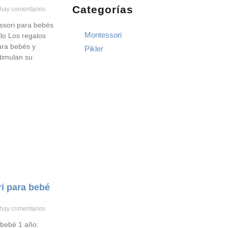
Categorías
hay comentarios
ssori para bebés
Montessori
lo Los regalos
ara bebés y
Pikler
timulan su
i para bebé
hay comentarios
 bebé 1 año: