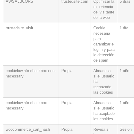
AWSALBCORS
trustedsite.com
Optimizar la
6 días
experiencia
del visitante
de la web
trustedsite_visit
Cookie
1 día
necesaria
para
garantizar el
log in y para
la detección
de spam
cookielawinfo-checkbox-non-
Propia
Almacena
1 año
necessary
si el usuario
ha
rechazado
las cookies
cookielawinfo-checkbox-
Propia
Almacena
1 año
necessary
si el usuario
ha aceptado
las cookies
woocommerce_cart_hash
Propia
Revisa si
Sesión