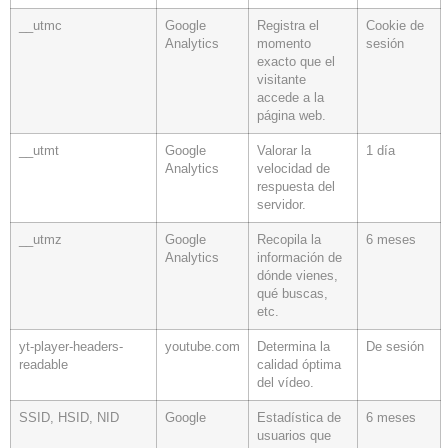
__utmc
Google
Registra el
Cookie de
Analytics
momento
sesión
exacto que el
visitante
accede a la
página web.
__utmt
Google
Valorar la
1 día
Analytics
velocidad de
respuesta del
servidor.
__utmz
Google
Recopila la
6 meses
Analytics
información de
dónde vienes,
qué buscas,
etc.
yt-player-headers-
youtube.com
Determina la
De sesión
readable
calidad óptima
del vídeo.
SSID, HSID, NID
Google
Estadística de
6 meses
usuarios que