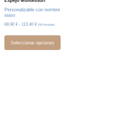
Espejo Montessori
Personalizable con nombre
Valorado
69,90
€
-
113,40
€
IVA incluido
con
5.00
de 5
Seleccionar opciones