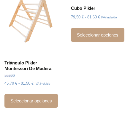
Cubo Pikler
79,50
€
-
81,60
€
IVA incluido
Seleccionar opciones
Triángulo Pikler
Montessori De Madera
Valorado
45,70
€
-
81,50
€
IVA incluido
con
5.00
de 5
Seleccionar opciones