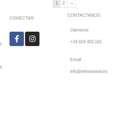
1
2
→
CONTACTANOS
CONECTAR
Llamenos
+34 624 403 162
s
Email
es
info@ethoswood.es