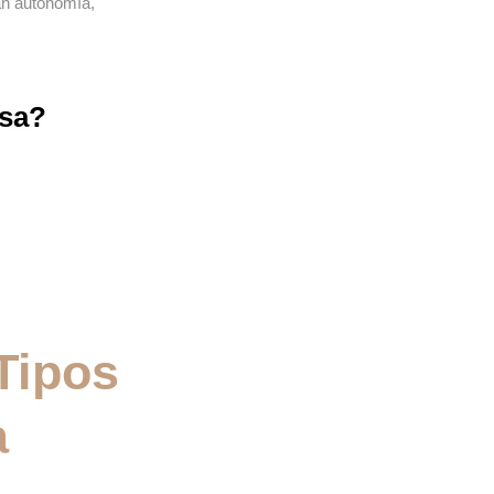
an autonomía,
asa?
Tipos
a