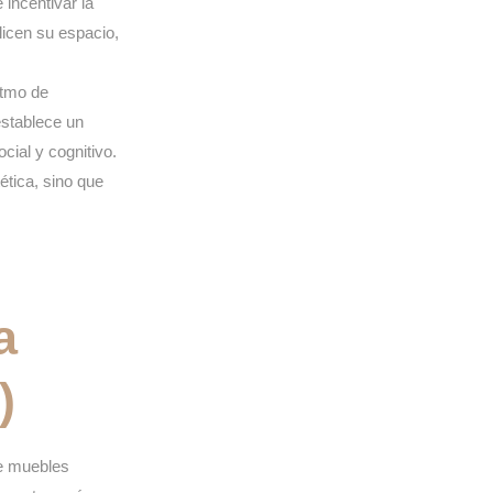
incentivar la
alicen su espacio,
itmo de
establece un
cial y cognitivo.
ética, sino que
a
)
de
muebles