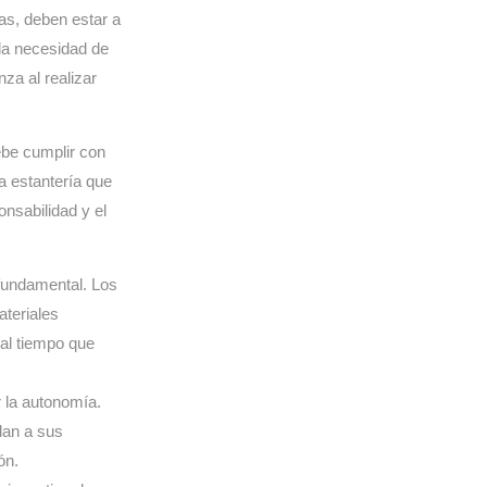
as, deben estar a
 la necesidad de
za al realizar
debe cumplir con
a estantería que
ponsabilidad y el
fundamental. Los
teriales
 al tiempo que
 la autonomía.
dan a sus
ón.