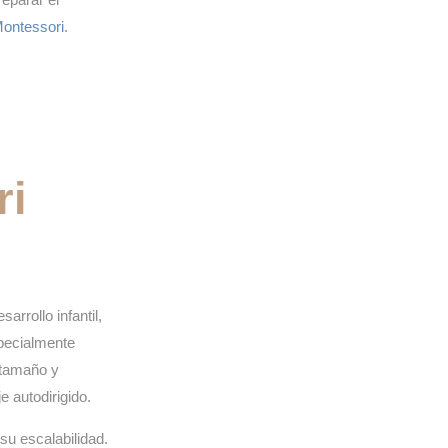
Montessori
.
ri
rrollo infantil,
specialmente
 tamaño y
 autodirigido.
su escalabilidad.