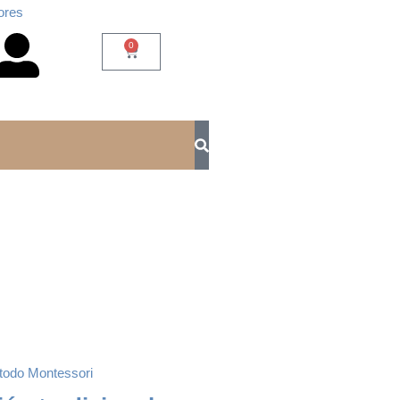
ores
0